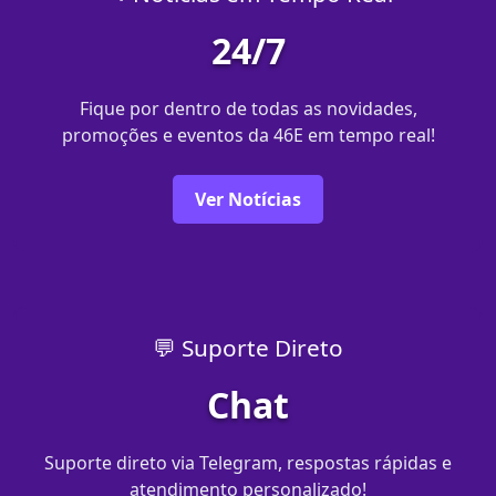
24/7
Fique por dentro de todas as novidades,
promoções e eventos da 46E em tempo real!
Ver Notícias
💬 Suporte Direto
Chat
Suporte direto via Telegram, respostas rápidas e
atendimento personalizado!