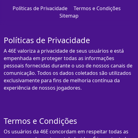
Políticas de Privacidade
Termos e Condições
Sitemap
Políticas de Privacidade
A 46E valoriza a privacidade de seus usuários e está
empenhada em proteger todas as informações
pessoais fornecidas durante o uso de nossos canais de
comunicação. Todos os dados coletados são utilizados
exclusivamente para fins de melhoria contínua da
experiência de nossos jogadores.
Termos e Condições
Os usuários da 46E concordam em respeitar todas as