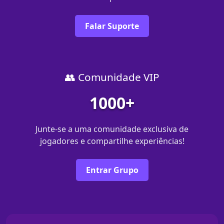
Falar Suporte
👥 Comunidade VIP
1000+
Junte-se a uma comunidade exclusiva de
jogadores e compartilhe experiências!
Entrar Grupo