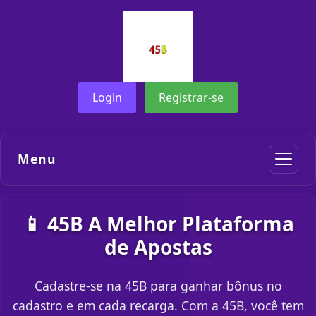
Login
Registrar-se
Menu
📱 45B A Melhor Plataforma
de Apostas
Cadastre-se na 45B para ganhar bônus no
cadastro e em cada recarga. Com a 45B, você tem