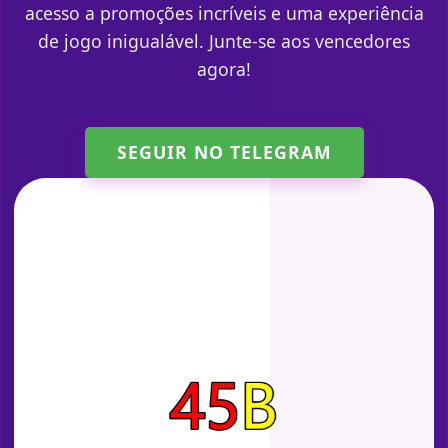
acesso a promoções incríveis e uma experiência
de jogo inigualável. Junte-se aos vencedores
agora!
SEGUIR NO TELEGRAM