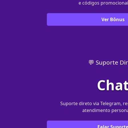
e códigos promocionai
Ver Bônus
💬 Suporte Di
Cha
Suporte direto via Telegram, r
atendimento persona
Falar Suport