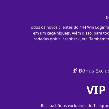
D
Todos os novos clientes do 444 Win Login 
em um caça-níqueis. Além disso, para to
rodadas grátis, cashback, etc. Também 
🎁 Bônus Exclu
VIP
Receba bônus exclusivos do Telegra