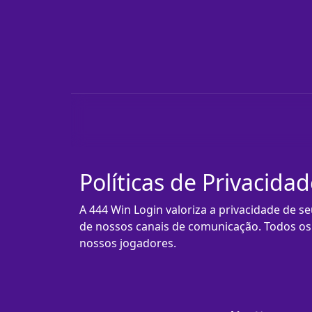
Políticas de Privacida
A 444 Win Login valoriza a privacidade de 
de nossos canais de comunicação. Todos os 
nossos jogadores.