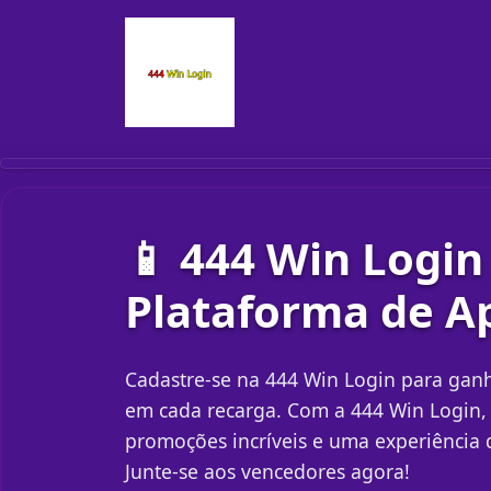
📱 444 Win Login
Plataforma de A
Cadastre-se na 444 Win Login para gan
em cada recarga. Com a 444 Win Login,
promoções incríveis e uma experiência d
Junte-se aos vencedores agora!