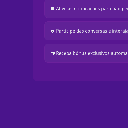
🔔 Ative as notificações para não p
💬 Participe das conversas e interaj
🎁 Receba bônus exclusivos autom