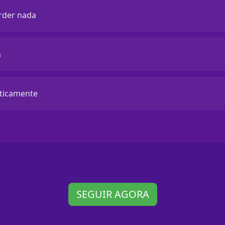
erder nada
a
aticamente
SEGUIR AGORA