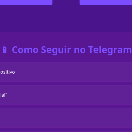
📱 Como Seguir no Telegram
ositivo
ial"