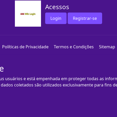
Acessos
Login
Registrar-se
Políticas de Privacidade
Termos e Condições
Sitemap
de
seus usuários e está empenhada em proteger todas as info
dados coletados são utilizados exclusivamente para fins d