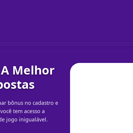
 A Melhor
postas
har bônus no cadastro e
 você tem acesso a
e jogo inigualável.