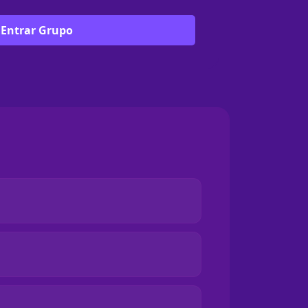
Entrar Grupo