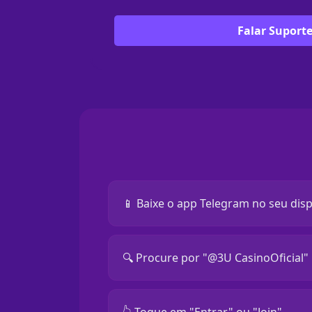
Falar Suport
📱 Baixe o app Telegram no seu disp
🔍 Procure por "@3U CasinoOficial"