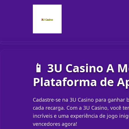
📱 3U Casino A M
Plataforma de A
Cadastre-se na 3U Casino para ganhar 
cada recarga. Com a 3U Casino, você t
incríveis e uma experiência de jogo inig
vencedores agora!