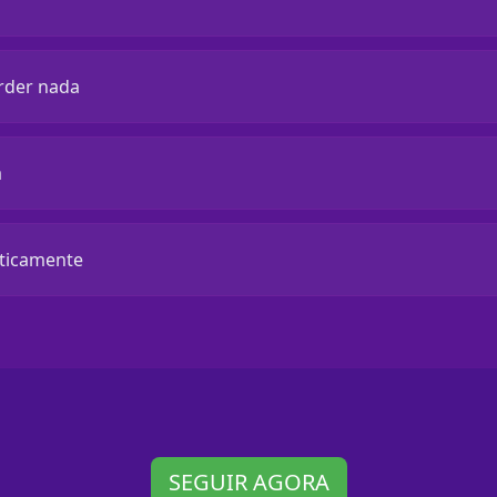
erder nada
a
aticamente
SEGUIR AGORA