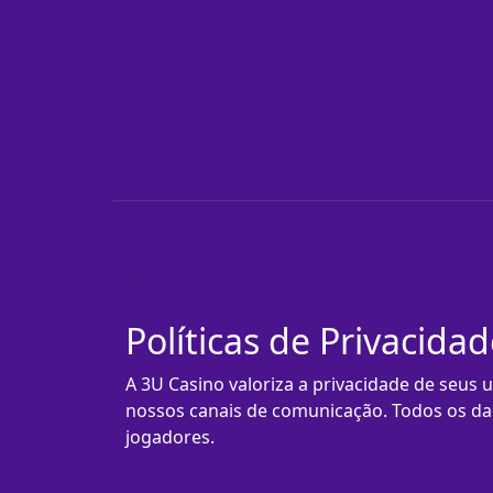
Políticas de Privacida
A 3U Casino valoriza a privacidade de seus
nossos canais de comunicação. Todos os dad
jogadores.