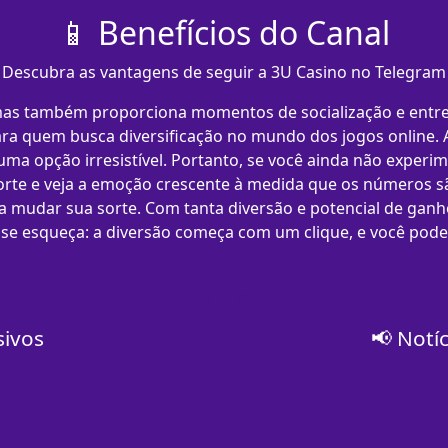
📱 Benefícios do Canal
Descubra as vantagens de seguir a 3U Casino no Telegram
 mas também proporciona momentos de socialização e entr
ara quem busca diversificação no mundo dos jogos online. 
uma opção irresistível. Portanto, se você ainda não exper
orte e veja a emoção crescente à medida que os números 
mudar sua sorte. Com tanta diversão e potencial de ganh
o se esqueça: a diversão começa com um clique, e você pode 
sivos
📢 Notí