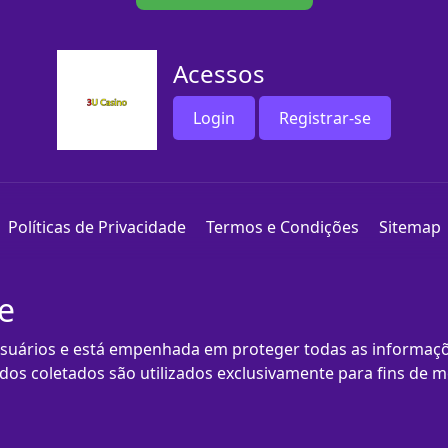
Acessos
Login
Registrar-se
Políticas de Privacidade
Termos e Condições
Sitemap
de
 usuários e está empenhada em proteger todas as informaç
os coletados são utilizados exclusivamente para fins de m