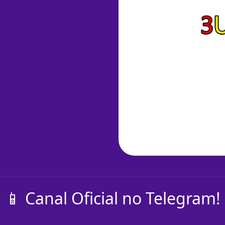
📱 Canal Oficial no Telegram!