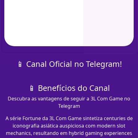
📱 Canal Oficial no Telegram!
📱 Benefícios do Canal
Descubra as vantagens de seguir a 3L Com Game no
Telegram
A série Fortune da 3L Com Game sintetiza centuries de
iconografia asiática auspiciosa com modern slot
mechanics, resultando em hybrid gaming experiences