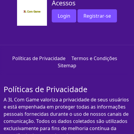
Acessos
Login
Registrar-se
Políticas de Privacidade
Termos e Condições
Sitemap
Políticas de Privacidade
A 3L Com Game valoriza a privacidade de seus usuários
e está empenhada em proteger todas as informações
pessoais fornecidas durante o uso de nossos canais de
comunicação. Todos os dados coletados são utilizados
exclusivamente para fins de melhoria contínua da