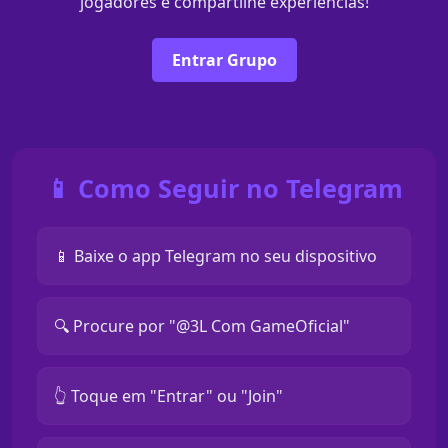
jogadores e compartilhe experiências!
Entrar Grupo
📱 Como Seguir no Telegram
📱 Baixe o app Telegram no seu dispositivo
🔍 Procure por "@3L Com GameOficial"
👆 Toque em "Entrar" ou "Join"