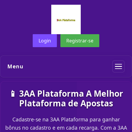
Login
Registrar-se
Menu
📱 3AA Plataforma A Melhor
Plataforma de Apostas
Cadastre-se na 3AA Plataforma para ganhar
bônus no cadastro e em cada recarga. Com a 3AA