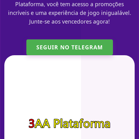
Plataforma, você tem acesso a promoções
incríveis e uma experiência de jogo inigualável.
Junte-se aos vencedores agora!
SEGUIR NO TELEGRAM