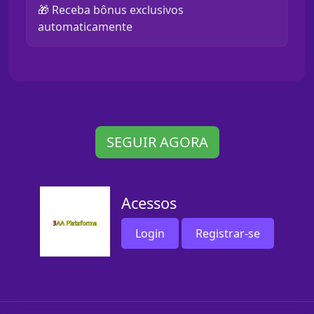
🎁 Receba bônus exclusivos
automaticamente
SEGUIR AGORA
Acessos
Login
Registrar-se