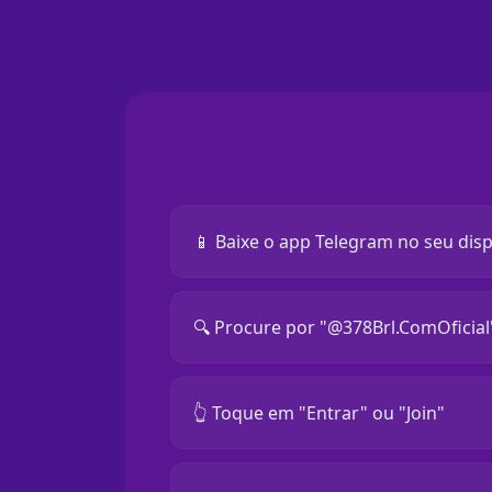
📱 Baixe o app Telegram no seu disp
🔍 Procure por "@378Brl.ComOficial
👆 Toque em "Entrar" ou "Join"