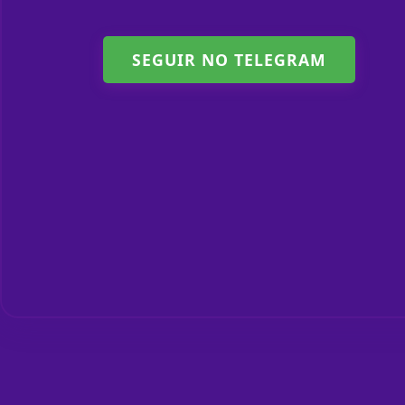
SEGUIR NO TELEGRAM