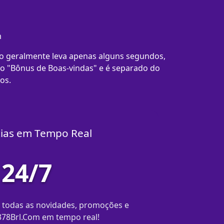
m
o geralmente leva apenas alguns segundos,
o "Bônus de Boas-vindas" e é separado do
os.
cias em Tempo Real
24/7
e todas as novidades, promoções e
378Brl.Com em tempo real!