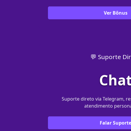
Ver Bônus
💬 Suporte Di
Cha
Suporte direto via Telegram, r
atendimento persona
Falar Suport