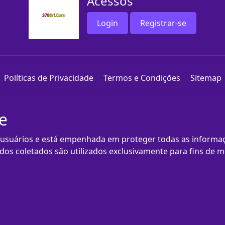
Acessos
Login
Registrar-se
Políticas de Privacidade
Termos e Condições
Sitemap
de
s usuários e está empenhada em proteger todas as informa
os coletados são utilizados exclusivamente para fins de m