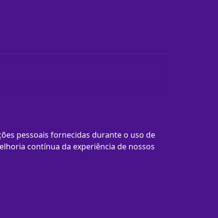
ções pessoais fornecidas durante o uso de
elhoria contínua da experiência de nossos