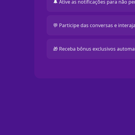
🔔 Ative as notificações para não p
💬 Participe das conversas e interaj
🎁 Receba bônus exclusivos autom