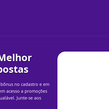
 Melhor
postas
 bônus no cadastro e em
tem acesso a promoções
ualável. Junte-se aos