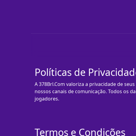
Políticas de Privacida
A 378Brl.Com valoriza a privacidade de seu
nossos canais de comunicação. Todos os dad
jogadores.
Termos e Condições