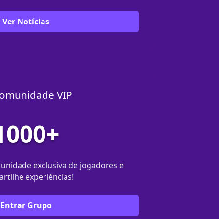
Ver Notícias
Comunidade VIP
1000+
unidade exclusiva de jogadores e
rtilhe experiências!
Entrar Grupo