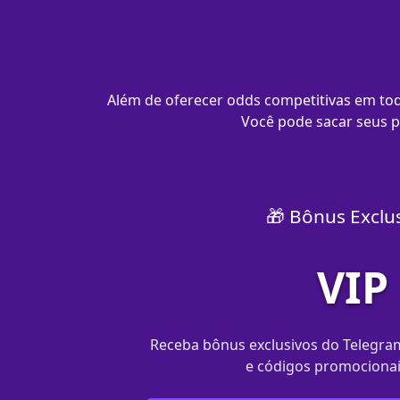
Além de oferecer odds competitivas em tod
Você pode sacar seus 
🎁 Bônus Exclu
VIP
Receba bônus exclusivos do Telegra
e códigos promocionai