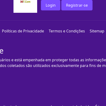
Login
Registrar-se
Políticas de Privacidade
Termos e Condições
Sitemap
de
suários e está empenhada em proteger todas as informaçõe
os coletados são utilizados exclusivamente para fins de m