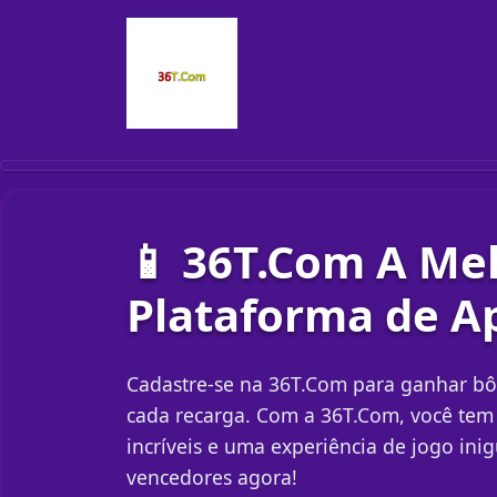
📱 36T.Com A Me
Plataforma de A
Cadastre-se na 36T.Com para ganhar bô
cada recarga. Com a 36T.Com, você tem
incríveis e uma experiência de jogo inig
vencedores agora!