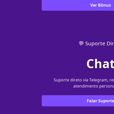
Ver Bônus
💬 Suporte Di
Cha
Suporte direto via Telegram, r
atendimento persona
Falar Suport