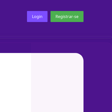
Login
Registrar-se