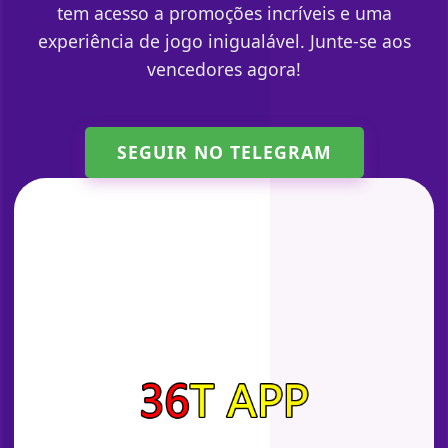
tem acesso a promoções incríveis e uma
experiência de jogo inigualável. Junte-se aos
vencedores agora!
SEGUIR NO TELEGRAM