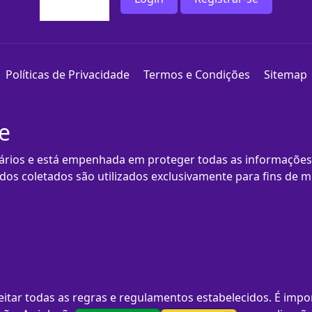
Políticas de Privacidade
Termos e Condições
Sitemap
de
uários e está empenhada em proteger todas as informações
os coletados são utilizados exclusivamente para fins de m
ar todas as regras e regulamentos estabelecidos. É impor