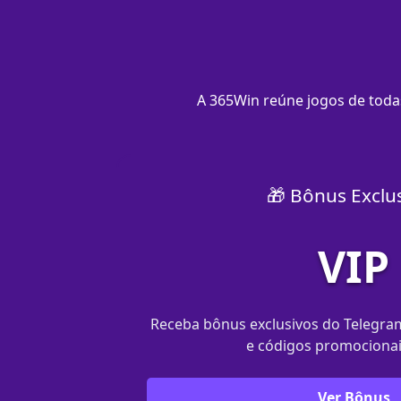
A 365Win reúne jogos de toda
🎁 Bônus Exclu
VIP
Receba bônus exclusivos do Telegra
e códigos promocionai
Ver Bônus