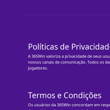
Políticas de Privacida
A 365Win valoriza a privacidade de seus us
nossos canais de comunicação. Todos os dad
jogadores.
Termos e Condições
Os usuários da 365Win concordam em respeit