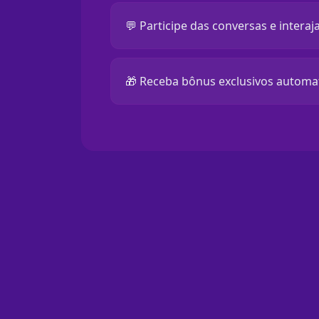
💬 Participe das conversas e interaj
🎁 Receba bônus exclusivos autom