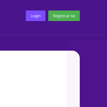
Login
Registrar-se