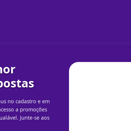
hor
postas
us no cadastro e em
acesso a promoções
ualável. Junte-se aos