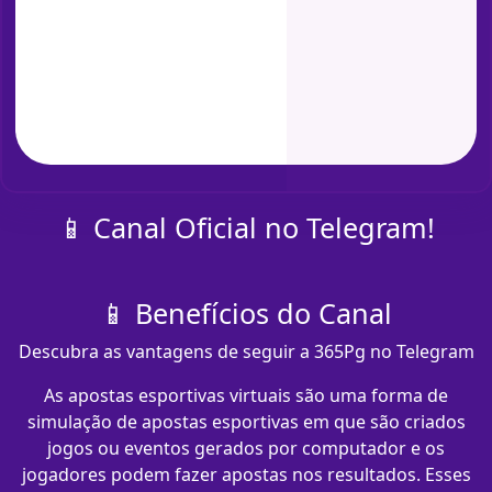
📱 Canal Oficial no Telegram!
📱 Benefícios do Canal
Descubra as vantagens de seguir a 365Pg no Telegram
As apostas esportivas virtuais são uma forma de
simulação de apostas esportivas em que são criados
jogos ou eventos gerados por computador e os
jogadores podem fazer apostas nos resultados. Esses