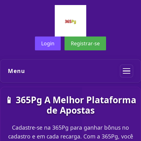
Login
Registrar-se
Menu
📱 365Pg A Melhor Plataforma
de Apostas
Cadastre-se na 365Pg para ganhar bônus no
cadastro e em cada recarga. Com a 365Pg, você