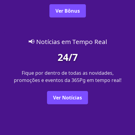
Ver Bônus
📢 Notícias em Tempo Real
24/7
Fique por dentro de todas as novidades,
promoções e eventos da 365Pg em tempo real!
Ver Notícias