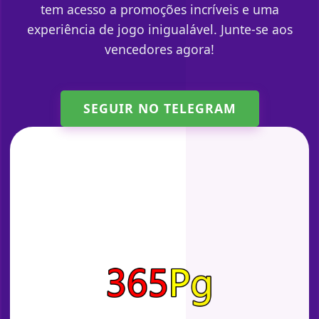
tem acesso a promoções incríveis e uma
experiência de jogo inigualável. Junte-se aos
vencedores agora!
SEGUIR NO TELEGRAM