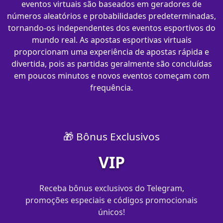
eventos virtuais são baseados em geradores de
números aleatórios e probabilidades predeterminadas,
tornando-os independentes dos eventos esportivos do
mundo real. As apostas esportivas virtuais
proporcionam uma experiência de apostas rápida e
divertida, pois as partidas geralmente são concluídas
em poucos minutos e novos eventos começam com
frequência.
🎁 Bônus Exclusivos
VIP
Receba bônus exclusivos do Telegram,
promoções especiais e códigos promocionais
únicos!