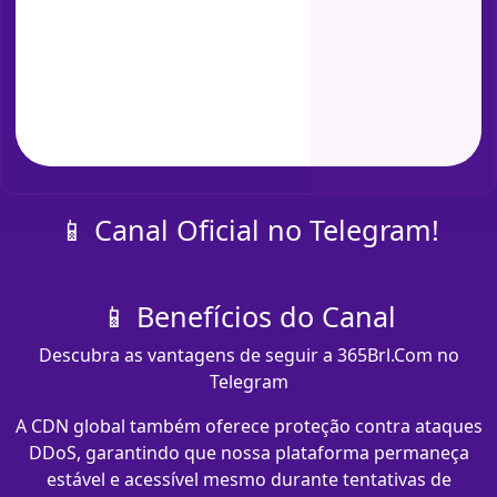
📱 Canal Oficial no Telegram!
📱 Benefícios do Canal
Descubra as vantagens de seguir a 365Brl.Com no
Telegram
A CDN global também oferece proteção contra ataques
DDoS, garantindo que nossa plataforma permaneça
estável e acessível mesmo durante tentativas de