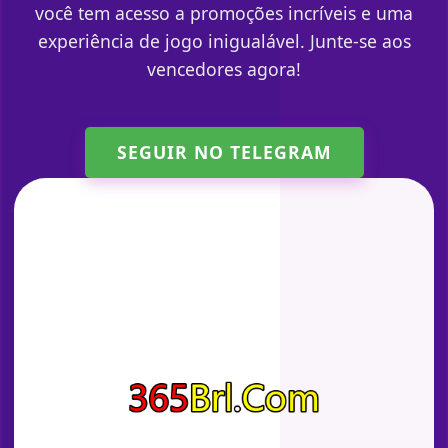
você tem acesso a promoções incríveis e uma
experiência de jogo inigualável. Junte-se aos
vencedores agora!
SEGUIR NO TELEGRAM