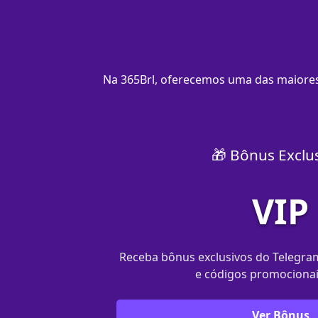
Na 365Brl, oferecemos uma das maiores b
🎁 Bônus Exclu
VIP
Receba bônus exclusivos do Telegra
e códigos promocionai
Ver Bônus