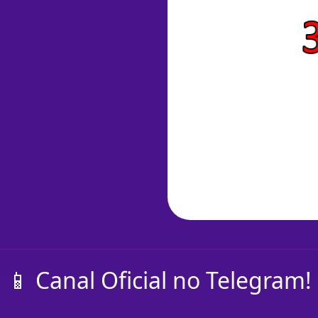
📱 Canal Oficial no Telegram!