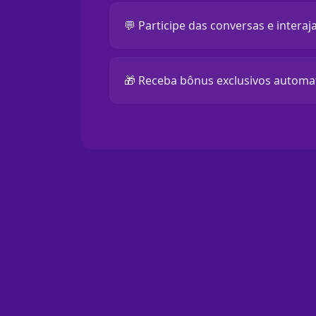
💬 Participe das conversas e interaj
🎁 Receba bônus exclusivos autom