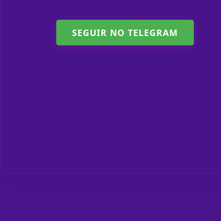
SEGUIR NO TELEGRAM