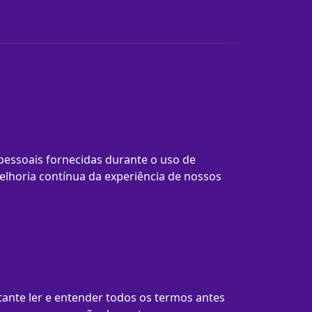
pessoais fornecidas durante o uso de
elhoria contínua da experiência de nossos
ante ler e entender todos os termos antes