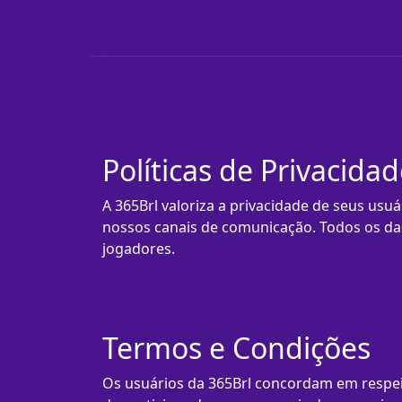
Políticas de Privacida
A 365Brl valoriza a privacidade de seus us
nossos canais de comunicação. Todos os dad
jogadores.
Termos e Condições
Os usuários da 365Brl concordam em respeit