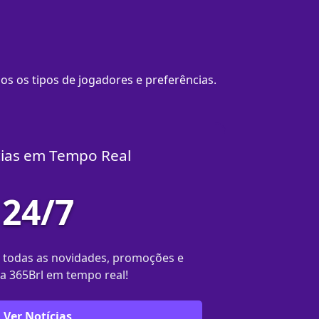
os os tipos de jogadores e preferências.
cias em Tempo Real
24/7
e todas as novidades, promoções e
a 365Brl em tempo real!
Ver Notícias