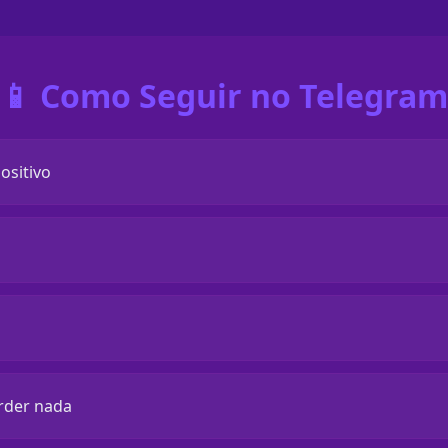
📱 Como Seguir no Telegram
ositivo
erder nada