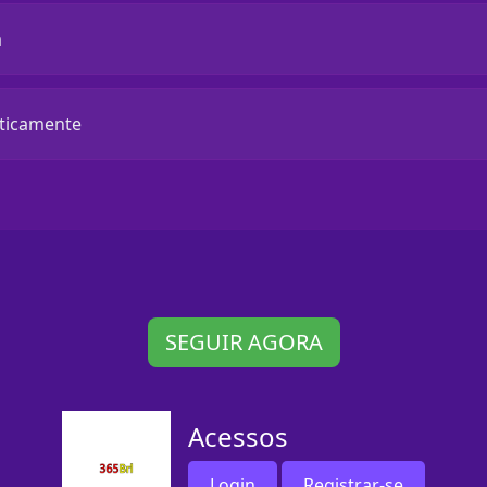
a
aticamente
SEGUIR AGORA
Acessos
Login
Registrar-se