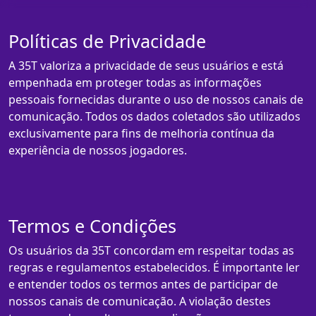
Políticas de Privacidade
A 35T valoriza a privacidade de seus usuários e está
empenhada em proteger todas as informações
pessoais fornecidas durante o uso de nossos canais de
comunicação. Todos os dados coletados são utilizados
exclusivamente para fins de melhoria contínua da
experiência de nossos jogadores.
Termos e Condições
Os usuários da 35T concordam em respeitar todas as
regras e regulamentos estabelecidos. É importante ler
e entender todos os termos antes de participar de
nossos canais de comunicação. A violação destes