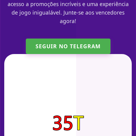
acesso a promoções incríveis e uma experiência
de jogo inigualável. Junte-se aos vencedores
agora!
SEGUIR NO TELEGRAM