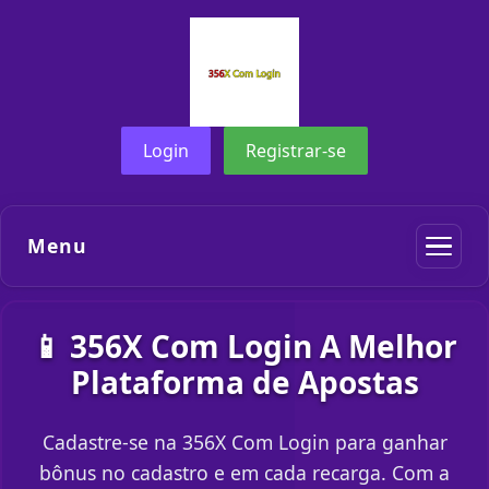
Login
Registrar-se
Menu
📱 356X Com Login A Melhor
Plataforma de Apostas
Cadastre-se na 356X Com Login para ganhar
bônus no cadastro e em cada recarga. Com a