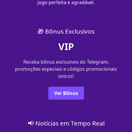
jogo perfeita e agradável.
🎁 Bônus Exclusivos
VIP
Receba bônus exclusivos do Telegram,
promoções especiais e códigos promocionais
únicos!
Ver Bônus
📢 Notícias em Tempo Real