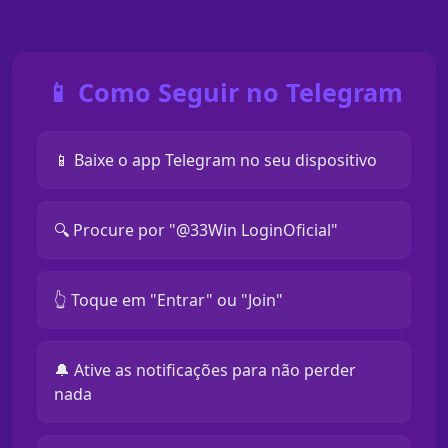
📱 Como Seguir no Telegram
📱 Baixe o app Telegram no seu dispositivo
🔍 Procure por "@33Win LoginOficial"
👆 Toque em "Entrar" ou "Join"
🔔 Ative as notificações para não perder
nada