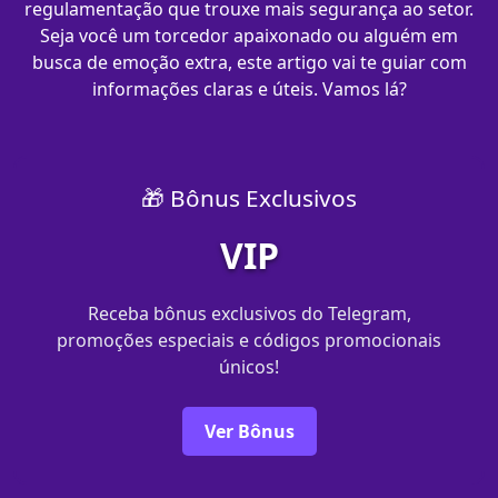
regulamentação que trouxe mais segurança ao setor.
Seja você um torcedor apaixonado ou alguém em
busca de emoção extra, este artigo vai te guiar com
informações claras e úteis. Vamos lá?
🎁 Bônus Exclusivos
VIP
Receba bônus exclusivos do Telegram,
promoções especiais e códigos promocionais
únicos!
Ver Bônus