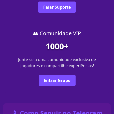
Falar Suporte
👥 Comunidade VIP
1000+
Junte-se a uma comunidade exclusiva de
jogadores e compartilhe experiências!
Entrar Grupo
📱 Como Seguir no Telegram