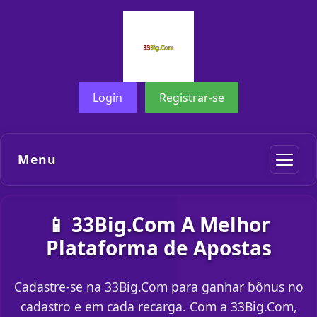
Login
Registrar-se
Menu
📱 33Big.Com A Melhor
Plataforma de Apostas
Cadastre-se na 33Big.Com para ganhar bônus no
cadastro e em cada recarga. Com a 33Big.Com,