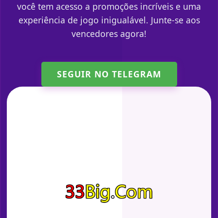
você tem acesso a promoções incríveis e uma
experiência de jogo inigualável. Junte-se aos
vencedores agora!
SEGUIR NO TELEGRAM