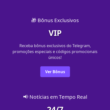
🎁 Bônus Exclusivos
VIP
Receba bônus exclusivos do Telegram,
promoções especiais e códigos promocionais
únicos!
Ver Bônus
📢 Notícias em Tempo Real
24/7