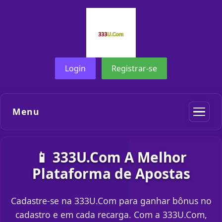
Login
Registrar-se
Menu
📱 333U.Com A Melhor
Plataforma de Apostas
Cadastre-se na 333U.Com para ganhar bônus no
cadastro e em cada recarga. Com a 333U.Com,