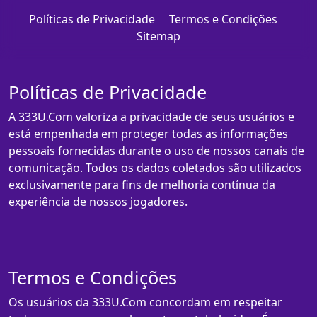
Políticas de Privacidade
Termos e Condições
Sitemap
Políticas de Privacidade
A 333U.Com valoriza a privacidade de seus usuários e
está empenhada em proteger todas as informações
pessoais fornecidas durante o uso de nossos canais de
comunicação. Todos os dados coletados são utilizados
exclusivamente para fins de melhoria contínua da
experiência de nossos jogadores.
Termos e Condições
Os usuários da 333U.Com concordam em respeitar