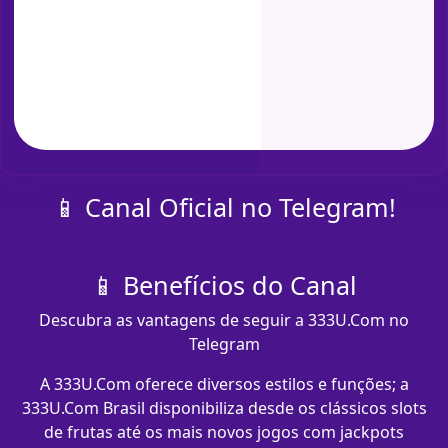
📱 Canal Oficial no Telegram!
📱 Benefícios do Canal
Descubra as vantagens de seguir a 333U.Com no
Telegram
A 333U.Com oferece diversos estilos e funções; a
333U.Com Brasil disponibiliza desde os clássicos slots
de frutas até os mais novos jogos com jackpots