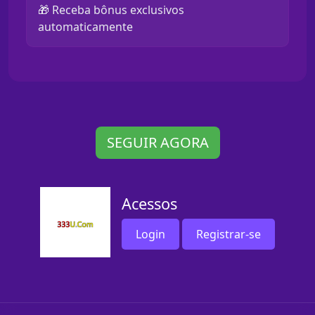
🎁 Receba bônus exclusivos
automaticamente
SEGUIR AGORA
Acessos
Login
Registrar-se