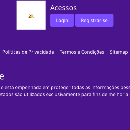
Acessos
Login
Registrar-se
Políticas de Privacidade
Termos e Condições
Sitemap
de
os e está empenhada em proteger todas as informações pes
tados são utilizados exclusivamente para fins de melhoria