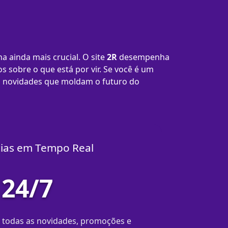
a ainda mais crucial. O site
2R
desempenha
 sobre o que está por vir. Se você é um
mas novidades que moldam o futuro do
cias em Tempo Real
24/7
e todas as novidades, promoções e