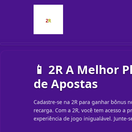
📱 2R A Melhor 
de Apostas
Cadastre-se na 2R para ganhar bônus n
recarga. Com a 2R, você tem acesso a p
experiência de jogo inigualável. Junte-