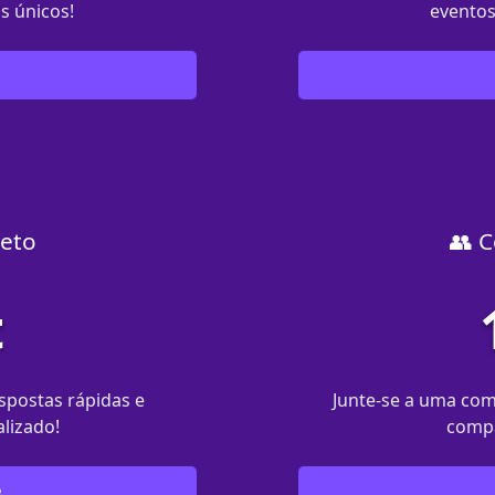
s únicos!
eventos
reto
👥 
t
espostas rápidas e
Junte-se a uma com
lizado!
compa
e