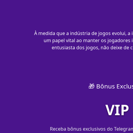
À medida que a indústria de jogos evolui, a
um papel vital ao manter os jogadores 
entusiasta dos jogos, não deixe de 
🎁 Bônus Exclu
VIP
Receba bônus exclusivos do Telegra