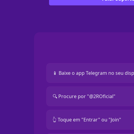
📱 Baixe o app Telegram no seu disp
🔍 Procure por "@2ROficial"
👆 Toque em "Entrar" ou "Join"