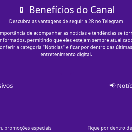
📱 Benefícios do Canal
Descubra as vantagens de seguir a 2R no Telegram
 importância de acompanhar as notícias e tendências se torn
informados, permitindo que eles estejam sempre atualizados
conferir a categoria "Notícias" e ficar por dentro das últi
entretenimento digital.
sivos
📢 Notí
m, promoções especiais
Fique por dentro d