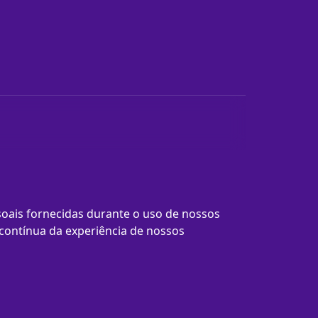
soais fornecidas durante o uso de nossos
 contínua da experiência de nossos