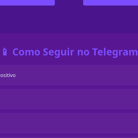
📱 Como Seguir no Telegram
ositivo