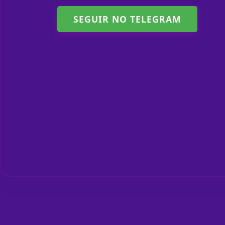
SEGUIR NO TELEGRAM