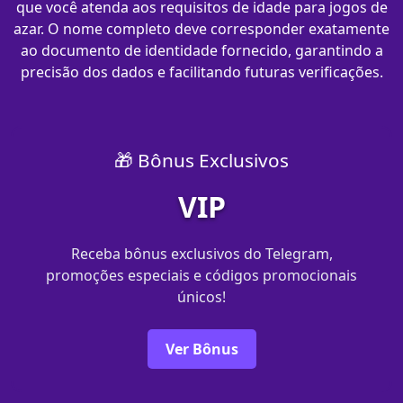
que você atenda aos requisitos de idade para jogos de
azar. O nome completo deve corresponder exatamente
ao documento de identidade fornecido, garantindo a
precisão dos dados e facilitando futuras verificações.
🎁 Bônus Exclusivos
VIP
Receba bônus exclusivos do Telegram,
promoções especiais e códigos promocionais
únicos!
Ver Bônus