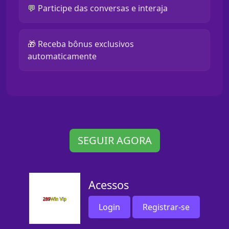
💬 Participe das conversas e interaja
🎁 Receba bônus exclusivos
automaticamente
SEGUIR AGORA
Acessos
Login
Registrar-se