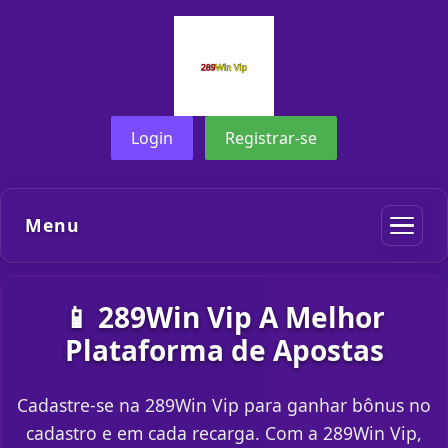
Login
Registrar-se
Menu
📱 289Win Vip A Melhor
Plataforma de Apostas
Cadastre-se na 289Win Vip para ganhar bônus no
cadastro e em cada recarga. Com a 289Win Vip,