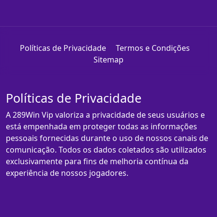
Políticas de Privacidade
Termos e Condições
Sitemap
Políticas de Privacidade
A 289Win Vip valoriza a privacidade de seus usuários e
está empenhada em proteger todas as informações
pessoais fornecidas durante o uso de nossos canais de
comunicação. Todos os dados coletados são utilizados
exclusivamente para fins de melhoria contínua da
experiência de nossos jogadores.