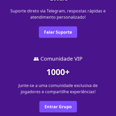
Suporte direto via Telegram, respostas rápidas e
atendimento personalizado!
Falar Suporte
👥 Comunidade VIP
1000+
Junte-se a uma comunidade exclusiva de
jogadores e compartilhe experiências!
Entrar Grupo