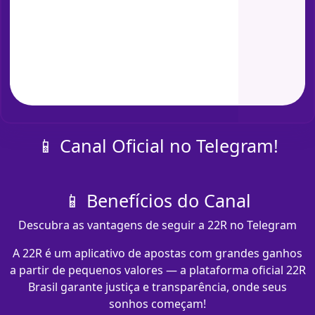
📱 Canal Oficial no Telegram!
📱 Benefícios do Canal
Descubra as vantagens de seguir a 22R no Telegram
A 22R é um aplicativo de apostas com grandes ganhos
a partir de pequenos valores — a plataforma oficial 22R
Brasil garante justiça e transparência, onde seus
sonhos começam!