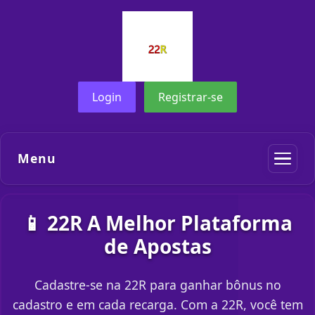
Login
Registrar-se
Menu
📱 22R A Melhor Plataforma
de Apostas
Cadastre-se na 22R para ganhar bônus no
cadastro e em cada recarga. Com a 22R, você tem