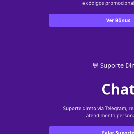
e códigos promocionai
Ver Bônus
💬 Suporte Di
Cha
Suporte direto via Telegram, r
atendimento persona
Falar Suport