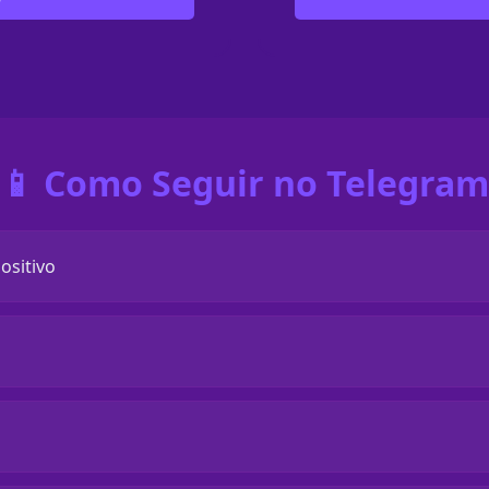
📱 Como Seguir no Telegram
ositivo