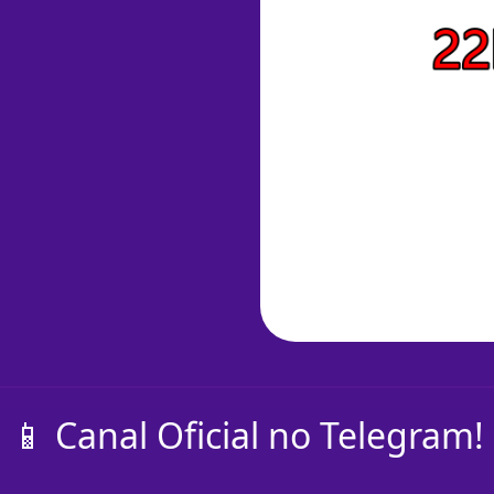
📱 Canal Oficial no Telegram!