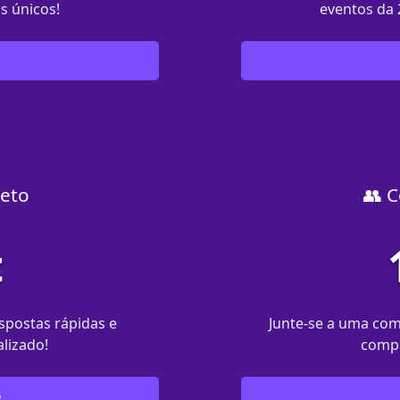
s únicos!
eventos da 
reto
👥 
t
espostas rápidas e
Junte-se a uma com
lizado!
compa
e