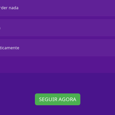
erder nada
a
aticamente
SEGUIR AGORA