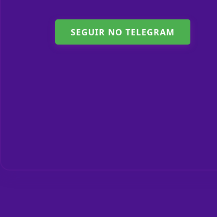
SEGUIR NO TELEGRAM