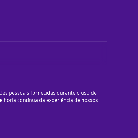
ões pessoais fornecidas durante o uso de
elhoria contínua da experiência de nossos