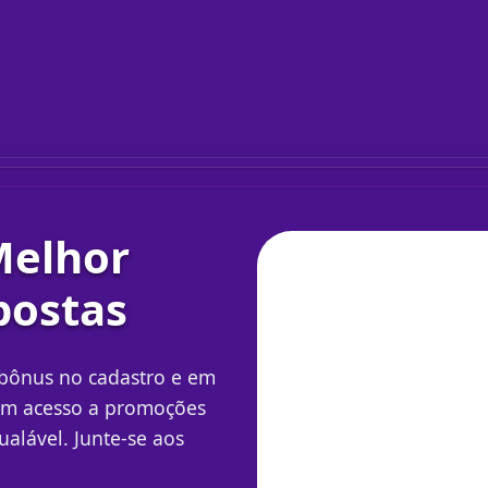
Melhor
postas
 bônus no cadastro e em
tem acesso a promoções
ualável. Junte-se aos