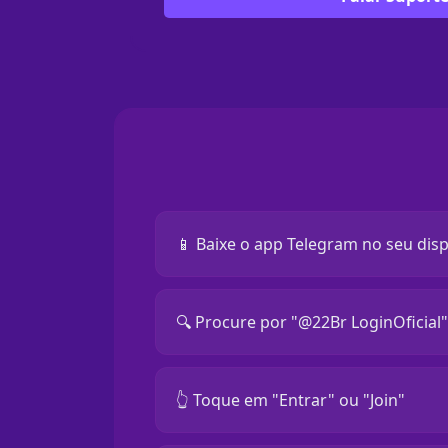
📱 Baixe o app Telegram no seu disp
🔍 Procure por "@22Br LoginOficial"
👆 Toque em "Entrar" ou "Join"