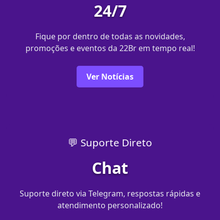
24/7
Fique por dentro de todas as novidades,
promoções e eventos da 22Br em tempo real!
Ver Notícias
💬 Suporte Direto
Chat
Suporte direto via Telegram, respostas rápidas e
atendimento personalizado!