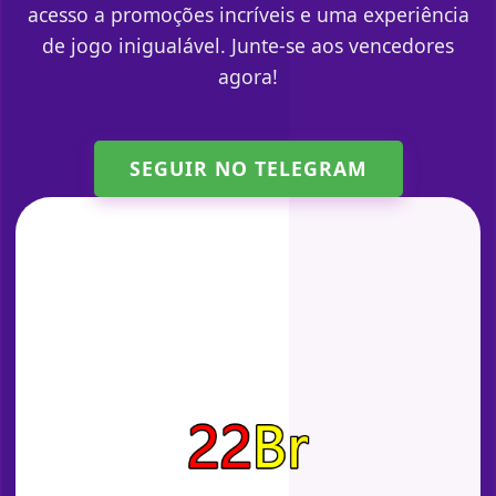
acesso a promoções incríveis e uma experiência
de jogo inigualável. Junte-se aos vencedores
agora!
SEGUIR NO TELEGRAM