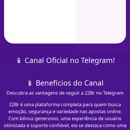
📱 Canal Oficial no Telegram!
📱 Benefícios do Canal
Descubra as vantagens de seguir a 22Br no Telegram
22Br é uma plataforma completa para quem busca
emoção, segurança e variedade nas apostas online.
Com bônus generosos, uma experiência de usuário
otimizada e suporte confiável, ela se destaca como uma