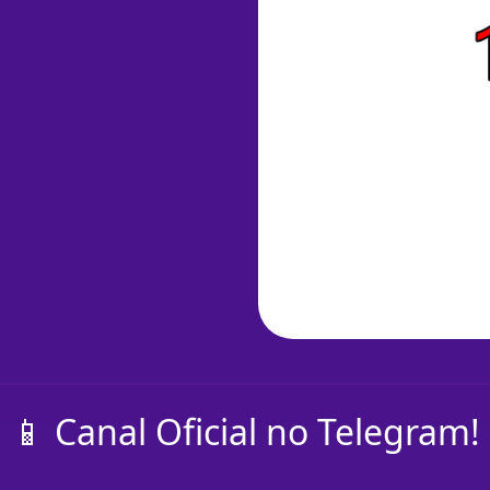
📱 Canal Oficial no Telegram!