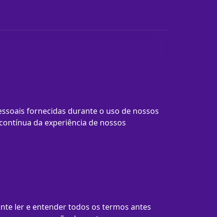
essoais fornecidas durante o uso de nossos
 contínua da experiência de nossos
nte ler e entender todos os termos antes