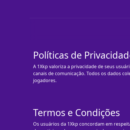
Políticas de Privacida
A 1Xkp valoriza a privacidade de seus usuá
canais de comunicação. Todos os dados cole
jogadores.
Termos e Condições
Os usuários da 1Xkp concordam em respeitar