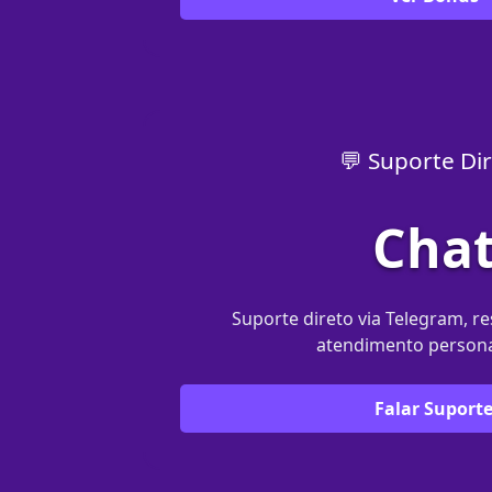
💬 Suporte Di
Cha
Suporte direto via Telegram, r
atendimento persona
Falar Suport