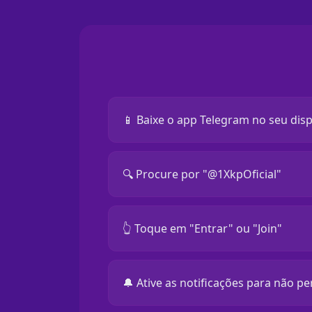
📱 Baixe o app Telegram no seu disp
🔍 Procure por "@1XkpOficial"
👆 Toque em "Entrar" ou "Join"
🔔 Ative as notificações para não p