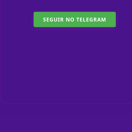
SEGUIR NO TELEGRAM