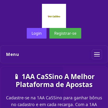
Login
Registrar-se
Menu
📱 1AA CaSSino A Melhor
Plataforma de Apostas
Cadastre-se na 1AA CaSSino para ganhar bônus
no cadastro e em cada recarga. Com a 1AA