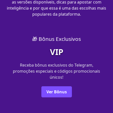
as versões disponíveis, dicas para apostar com
inteligência e por que essa é uma das escolhas mais
populares da plataforma.
🎁 Bônus Exclusivos
VIP
Receba bônus exclusivos do Telegram,
promoções especiais e códigos promocionais
únicos!
Ver Bônus