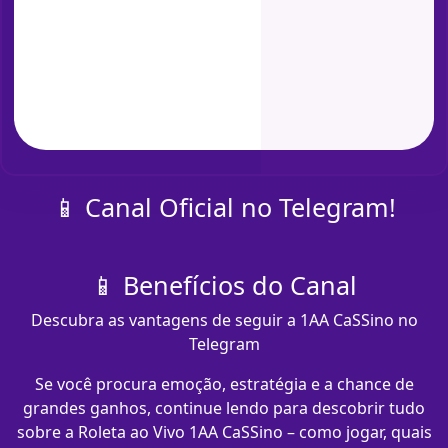
📱 Canal Oficial no Telegram!
📱 Benefícios do Canal
Descubra as vantagens de seguir a 1AA CaSSino no
Telegram
Se você procura emoção, estratégia e a chance de
grandes ganhos, continue lendo para descobrir tudo
sobre a Roleta ao Vivo 1AA CaSSino – como jogar, quais