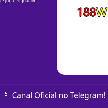
e jogo inigualável.
📱 Canal Oficial no Telegram!