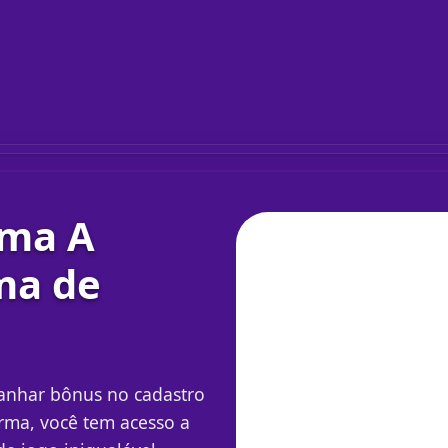
rma A
ma de
anhar bônus no cadastro
rma, você tem acesso a