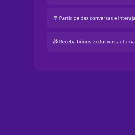
💬 Participe das conversas e interaj
🎁 Receba bônus exclusivos autom