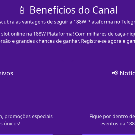
📱 Benefícios do Canal
cubra as vantagens de seguir a 188W Plataforma no Tele
lot online na 188W Plataforma! Com milhares de caça-níqu
ersão e grandes chances de ganhar. Registre-se agora e gan
sivos
📢 Notí
m, promoções especiais
Fique por dentro d
s únicos!
eventos da 188