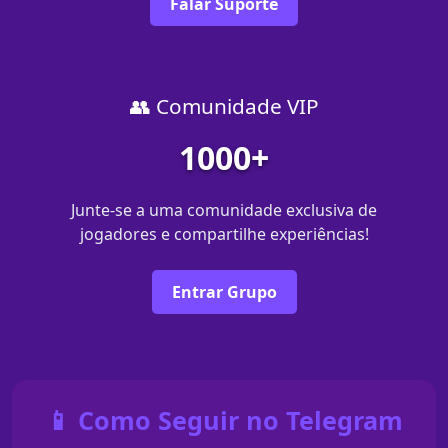
Falar Suporte
👥 Comunidade VIP
1000+
Junte-se a uma comunidade exclusiva de
jogadores e compartilhe experiências!
Entrar Grupo
📱 Como Seguir no Telegram