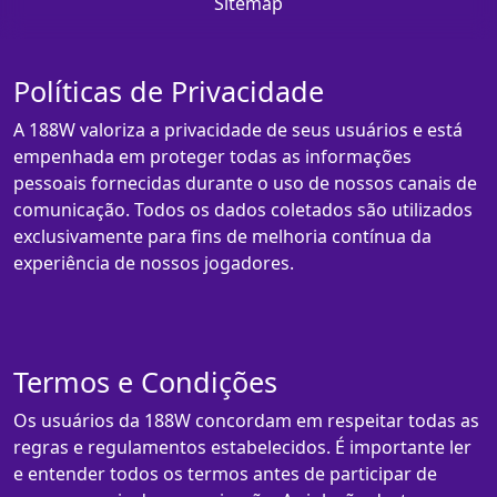
Sitemap
Políticas de Privacidade
A 188W valoriza a privacidade de seus usuários e está
empenhada em proteger todas as informações
pessoais fornecidas durante o uso de nossos canais de
comunicação. Todos os dados coletados são utilizados
exclusivamente para fins de melhoria contínua da
experiência de nossos jogadores.
Termos e Condições
Os usuários da 188W concordam em respeitar todas as
regras e regulamentos estabelecidos. É importante ler
e entender todos os termos antes de participar de