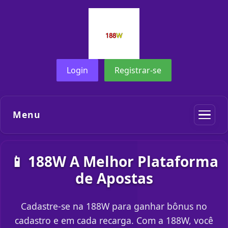
Login
Registrar-se
Menu
📱 188W A Melhor Plataforma
de Apostas
Cadastre-se na 188W para ganhar bônus no
cadastro e em cada recarga. Com a 188W, você