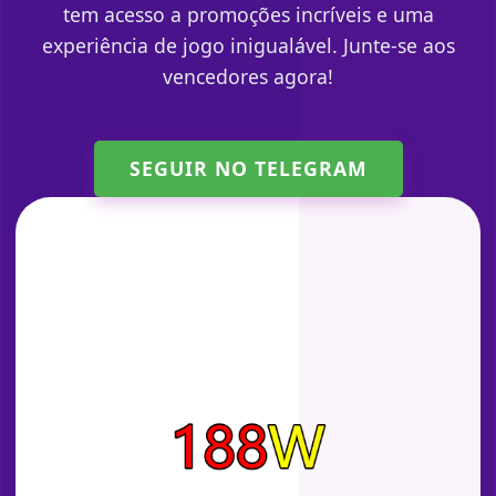
tem acesso a promoções incríveis e uma
experiência de jogo inigualável. Junte-se aos
vencedores agora!
SEGUIR NO TELEGRAM