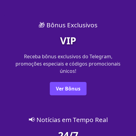
🎁 Bônus Exclusivos
VIP
Receba bônus exclusivos do Telegram,
promoções especiais e códigos promocionais
únicos!
Ver Bônus
📢 Notícias em Tempo Real
24/7