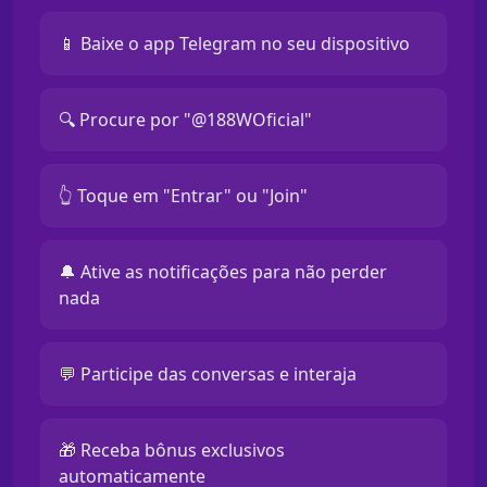
📱 Baixe o app Telegram no seu dispositivo
🔍 Procure por "@188WOficial"
👆 Toque em "Entrar" ou "Join"
🔔 Ative as notificações para não perder
nada
💬 Participe das conversas e interaja
🎁 Receba bônus exclusivos
automaticamente