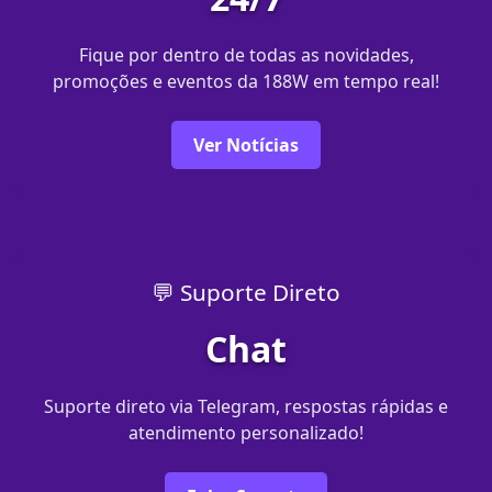
Fique por dentro de todas as novidades,
promoções e eventos da 188W em tempo real!
Ver Notícias
💬 Suporte Direto
Chat
Suporte direto via Telegram, respostas rápidas e
atendimento personalizado!