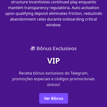
structure incentivizes continued play enquanto
mantém transparency regulatória. Auto-activation
upon qualifying deposit eliminates friction, reduzindo
abandonment rates durante onboarding critical
window.
🎁 Bônus Exclusivos
VIP
Receba bônus exclusivos do Telegram,
promoções especiais e códigos promocionais
únicos!
Ver Bônus