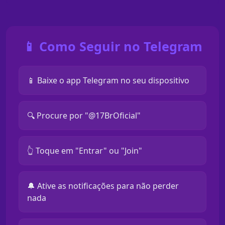
📱 Como Seguir no Telegram
📱 Baixe o app Telegram no seu dispositivo
🔍 Procure por "@17BrOficial"
👆 Toque em "Entrar" ou "Join"
🔔 Ative as notificações para não perder
nada