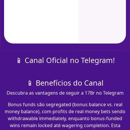
📱 Canal Oficial no Telegram!
📱 Benefícios do Canal
Descubra as vantagens de seguir a 17Br no Telegram
Bonus funds são segregated (bonus balance vs. real
money balance), com profits de real money bets sendo
withdrawable immediately, enquanto bonus-funded
wins remain locked até wagering completion. Esta