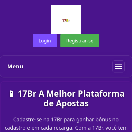
Login
Registrar-se
Menu
📱 17Br A Melhor Plataforma
de Apostas
Cadastre-se na 17Br para ganhar bônus no
cadastro e em cada recarga. Com a 17Br, você tem