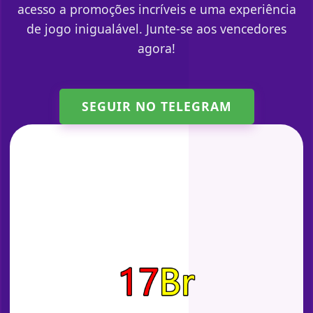
acesso a promoções incríveis e uma experiência
de jogo inigualável. Junte-se aos vencedores
agora!
SEGUIR NO TELEGRAM