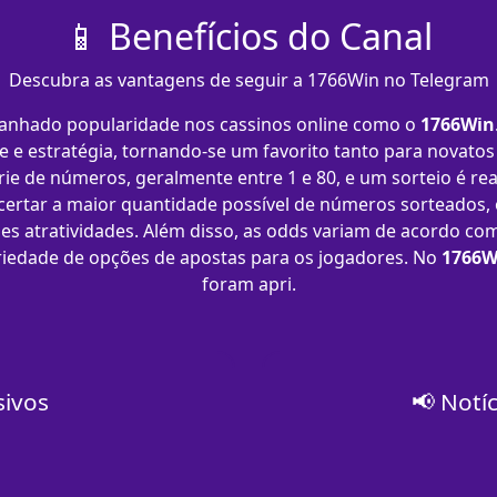
📱 Benefícios do Canal
Descubra as vantagens de seguir a 1766Win no Telegram
anhado popularidade nos cassinos online como o
1766Win
e e estratégia, tornando-se um favorito tanto para novatos
rie de números, geralmente entre 1 e 80, e um sorteio é r
acertar a maior quantidade possível de números sorteados, 
es atratividades. Além disso, as odds variam de acordo co
riedade de opções de apostas para os jogadores. No
1766W
foram apri.
sivos
📢 Notí