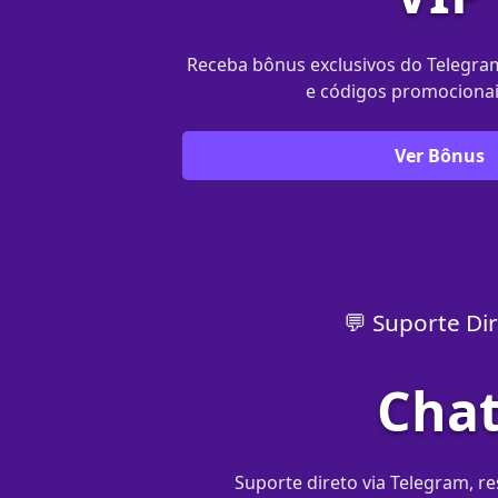
Receba bônus exclusivos do Telegra
e códigos promocionai
Ver Bônus
💬 Suporte Di
Cha
Suporte direto via Telegram, r