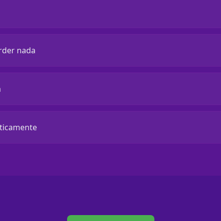
erder nada
a
aticamente