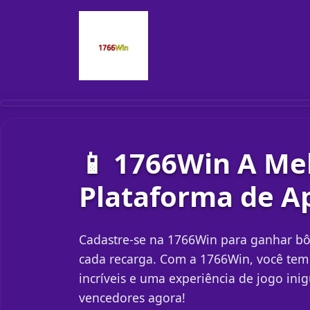
📱 1766Win A Me
Plataforma de A
Cadastre-se na 1766Win para ganhar bô
cada recarga. Com a 1766Win, você tem
incríveis e uma experiência de jogo inig
vencedores agora!