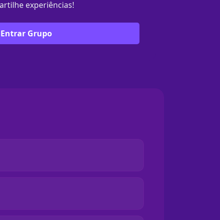
rtilhe experiências!
Entrar Grupo