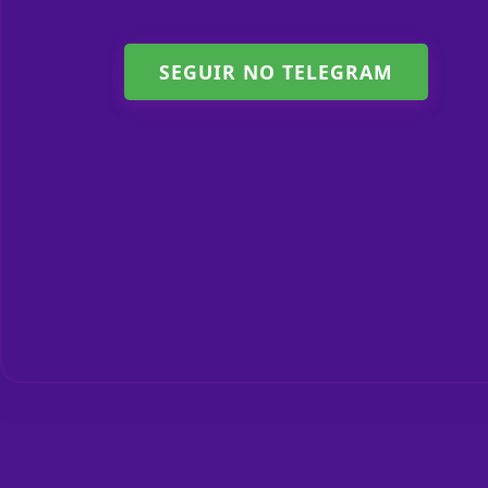
SEGUIR NO TELEGRAM