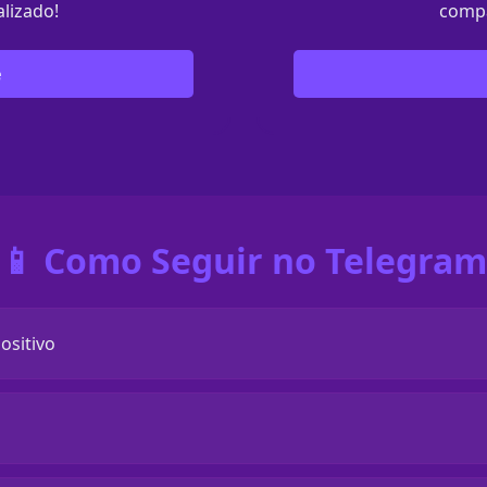
lizado!
compa
e
📱 Como Seguir no Telegram
ositivo