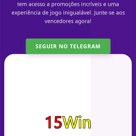
tem acesso a promoções incríveis e uma
experiência de jogo inigualável. Junte-se aos
vencedores agora!
SEGUIR NO TELEGRAM