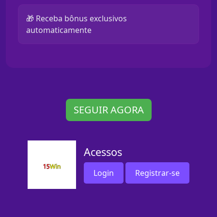
🎁 Receba bônus exclusivos
automaticamente
SEGUIR AGORA
Acessos
Login
Registrar-se