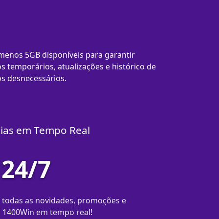
menos 5GB disponíveis para garantir
s temporários, atualizações e histórico de
os desnecessários.
cias em Tempo Real
24/7
e todas as novidades, promoções e
 1400Win em tempo real!