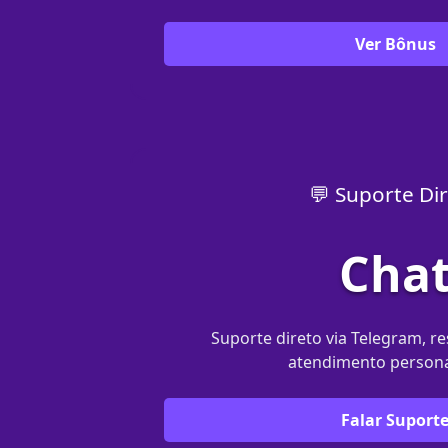
Ver Bônus
💬 Suporte Di
Cha
Suporte direto via Telegram, r
atendimento persona
Falar Suport