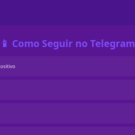
📱 Como Seguir no Telegram
ositivo