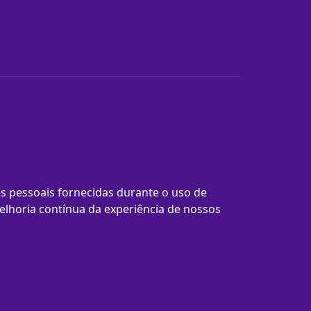
s pessoais fornecidas durante o uso de
elhoria contínua da experiência de nossos