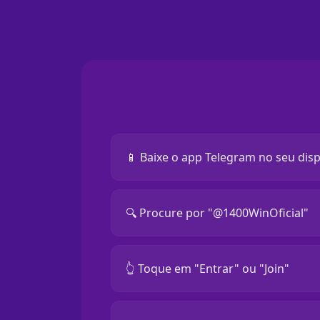
📱 Baixe o app Telegram no seu disp
🔍 Procure por "@1400WinOficial"
👆 Toque em "Entrar" ou "Join"