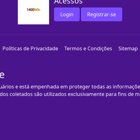
Acessos
Login
Registrar-se
Políticas de Privacidade
Termos e Condições
Sitemap
de
suários e está empenhada em proteger todas as informaçõe
os coletados são utilizados exclusivamente para fins de m