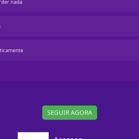
erder nada
a
aticamente
SEGUIR AGORA