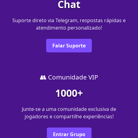
Chat
Suporte direto via Telegram, respostas rápidas e
atendimento personalizado!
Falar Suporte
👥 Comunidade VIP
1000+
Junte-se a uma comunidade exclusiva de
jogadores e compartilhe experiências!
Entrar Grupo