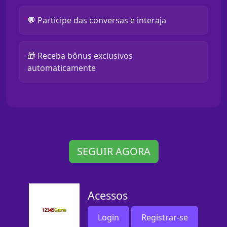
💬 Participe das conversas e interaja
🎁 Receba bônus exclusivos
automaticamente
SEGUIR AGORA
Acessos
Login
Registrar-se