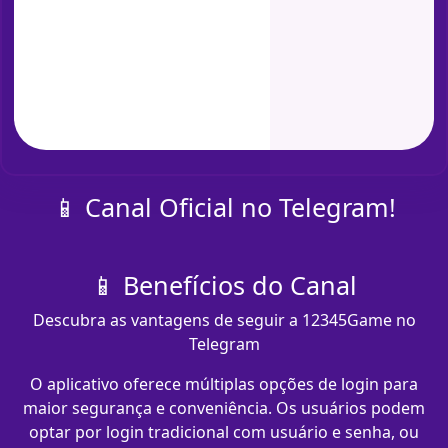
📱 Canal Oficial no Telegram!
📱 Benefícios do Canal
Descubra as vantagens de seguir a 12345Game no
Telegram
O aplicativo oferece múltiplas opções de login para
maior segurança e conveniência. Os usuários podem
optar por login tradicional com usuário e senha, ou