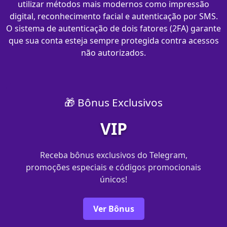
utilizar métodos mais modernos como impressão
digital, reconhecimento facial e autenticação por SMS.
O sistema de autenticação de dois fatores (2FA) garante
que sua conta esteja sempre protegida contra acessos
não autorizados.
🎁 Bônus Exclusivos
VIP
Receba bônus exclusivos do Telegram,
promoções especiais e códigos promocionais
únicos!
Ver Bônus