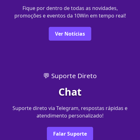
Fique por dentro de todas as novidades,
promoções e eventos da 10Win em tempo real!
Ver Notícias
💬 Suporte Direto
Chat
Suporte direto via Telegram, respostas rápidas e
atendimento personalizado!
Falar Suporte