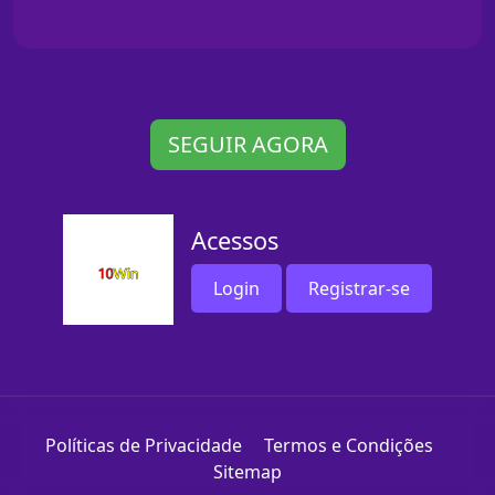
SEGUIR AGORA
Acessos
Login
Registrar-se
Políticas de Privacidade
Termos e Condições
Sitemap