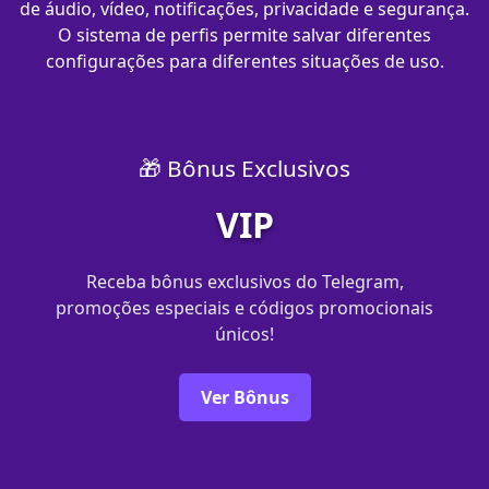
de áudio, vídeo, notificações, privacidade e segurança.
O sistema de perfis permite salvar diferentes
configurações para diferentes situações de uso.
🎁 Bônus Exclusivos
VIP
Receba bônus exclusivos do Telegram,
promoções especiais e códigos promocionais
únicos!
Ver Bônus