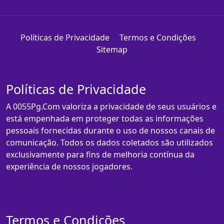
Políticas de Privacidade
Termos e Condições
Sitemap
Políticas de Privacidade
A 0055Pg.Com valoriza a privacidade de seus usuários e
está empenhada em proteger todas as informações
pessoais fornecidas durante o uso de nossos canais de
comunicação. Todos os dados coletados são utilizados
exclusivamente para fins de melhoria contínua da
experiência de nossos jogadores.
Termos e Condições