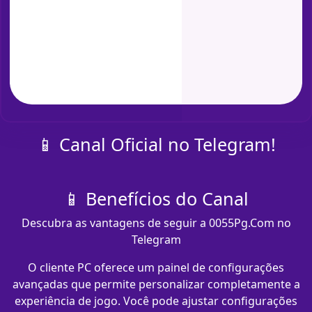
📱 Canal Oficial no Telegram!
📱 Benefícios do Canal
Descubra as vantagens de seguir a 0055Pg.Com no
Telegram
O cliente PC oferece um painel de configurações
avançadas que permite personalizar completamente a
experiência de jogo. Você pode ajustar configurações