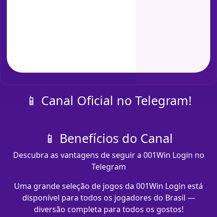
📱 Canal Oficial no Telegram!
📱 Benefícios do Canal
Descubra as vantagens de seguir a 001Win Login no
Telegram
Uma grande seleção de jogos da 001Win Login está
disponível para todos os jogadores do Brasil —
diversão completa para todos os gostos!