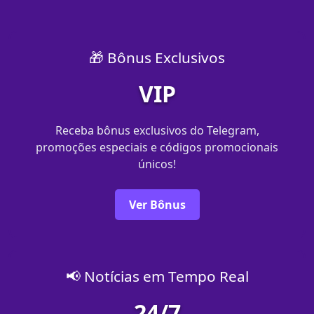
🎁 Bônus Exclusivos
VIP
Receba bônus exclusivos do Telegram,
promoções especiais e códigos promocionais
únicos!
Ver Bônus
📢 Notícias em Tempo Real
24/7