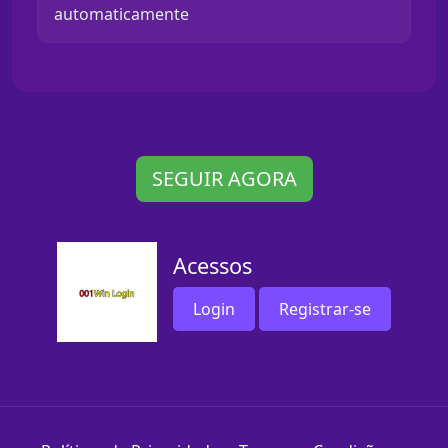
automaticamente
SEGUIR AGORA
Acessos
Login
Registrar-se