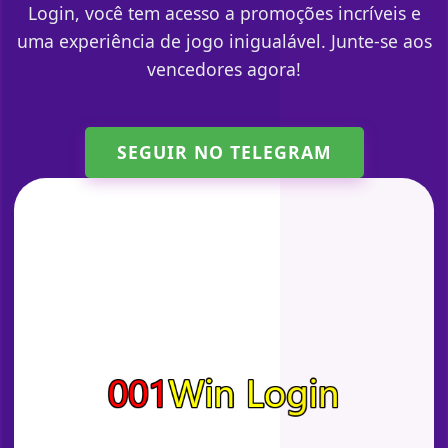
Login, você tem acesso a promoções incríveis e
uma experiência de jogo inigualável. Junte-se aos
vencedores agora!
SEGUIR NO TELEGRAM