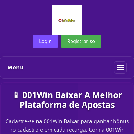
Login
Registrar-se
Menu
📱 001Win Baixar A Melhor
Plataforma de Apostas
Cadastre-se na 001Win Baixar para ganhar bônus
no cadastro e em cada recarga. Com a 001Win