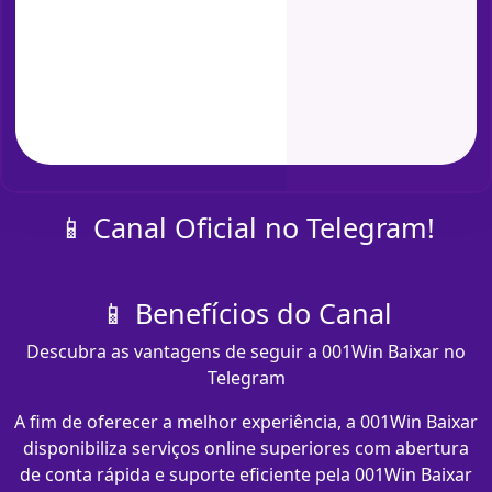
📱 Canal Oficial no Telegram!
📱 Benefícios do Canal
Descubra as vantagens de seguir a 001Win Baixar no
Telegram
A fim de oferecer a melhor experiência, a 001Win Baixar
disponibiliza serviços online superiores com abertura
de conta rápida e suporte eficiente pela 001Win Baixar