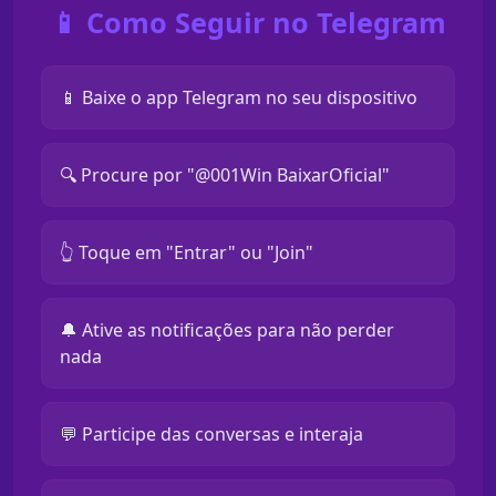
📱 Como Seguir no Telegram
📱 Baixe o app Telegram no seu dispositivo
🔍 Procure por "@001Win BaixarOficial"
👆 Toque em "Entrar" ou "Join"
🔔 Ative as notificações para não perder
nada
💬 Participe das conversas e interaja