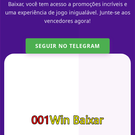
Baixar, você tem acesso a promoções incríveis e
uma experiência de jogo inigualável. Junte-se aos
vencedores agora!
SEGUIR NO TELEGRAM