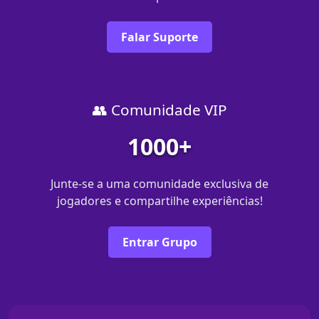
Falar Suporte
👥 Comunidade VIP
1000+
Junte-se a uma comunidade exclusiva de
jogadores e compartilhe experiências!
Entrar Grupo