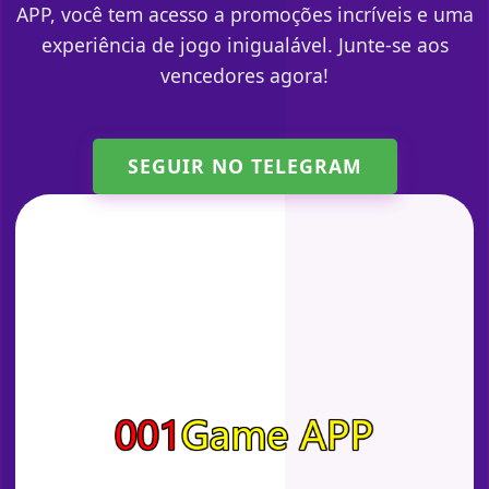
APP, você tem acesso a promoções incríveis e uma
experiência de jogo inigualável. Junte-se aos
vencedores agora!
SEGUIR NO TELEGRAM