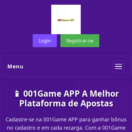
Login
Registrar-se
Menu
📱 001Game APP A Melhor
Plataforma de Apostas
Cadastre-se na 001Game APP para ganhar bônus
no cadastro e em cada recarga. Com a 001Game