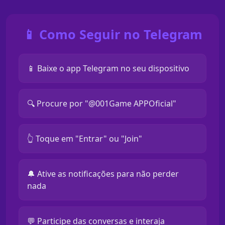
📱 Como Seguir no Telegram
📱 Baixe o app Telegram no seu dispositivo
🔍 Procure por "@001Game APPOficial"
👆 Toque em "Entrar" ou "Join"
🔔 Ative as notificações para não perder
nada
💬 Participe das conversas e interaja